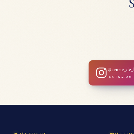
S
@ecurie_de_l
INSTAGRAM