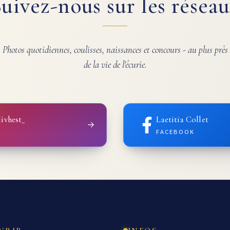
uivez-nous sur les résea
Photos quotidiennes, coulisses, naissances et concours - au plus près
de la vie de l'écurie.
ivhest_
Laetitia Collet
FACEBOOK