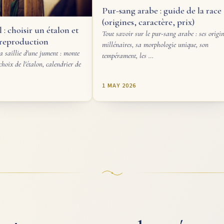
Rhodes
Pur-sang arabe : guide de la race
prix, é
(origines, caractère, prix)
talon et
Le Rhodes
Tout savoir sur le pur-sang arabe : ses origines
sa célèbre
millénaires, sa morphologie unique, son
son éduca
ent : monte
tempérament, les …
alendrier de
1 MAY 2026
25 APRIL