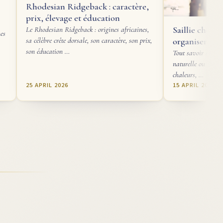
ian Ridgeback : caractère,
levage et éducation
Saillie cheval : choisir un ét
ian Ridgeback : origines africaines,
organiser la reproduction
 crête dorsale, son caractère, son prix,
tion …
Tout savoir sur la saillie d'une jumen
naturelle ou IA, choix de l'étalon, cal
chaleurs, …
 2026
15 APRIL 2026