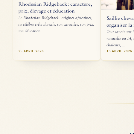
sian Ridgeback : caractère,
élevage et éducation
Saillie cheval : choisir un é
esian Ridgeback : origines africaines,
organiser la reproduction
re crête dorsale, son caractère, son prix,
cation …
Tout savoir sur la saillie d'une jum
naturelle ou IA, choix de l'étalon, c
chaleurs, …
IL 2026
15 APRIL 2026