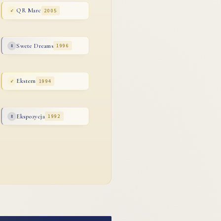
QR Marc
2005
♂
Swete Dreams
1996
♀
Ekstern
1994
♂
Ekspozycja
1992
♀