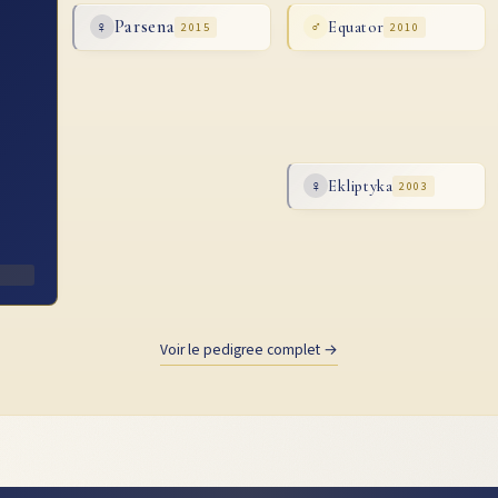
Parsena
Equator
♀
2015
♂
2010
Ekliptyka
♀
2003
a
Voir le pedigree complet →