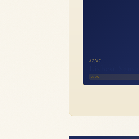
SUJET
Livhest Sans
2025