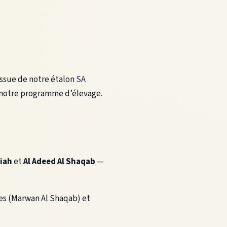
 issue de notre étalon
SA
 notre programme d’élevage.
iah
et
Al Adeed Al Shaqab
—
nes (Marwan Al Shaqab) et