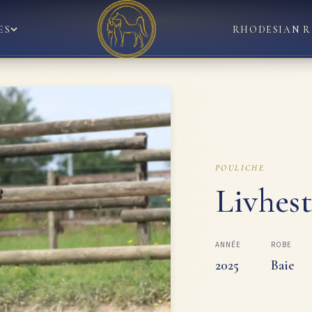
ES
RHODESIAN R
POULICHE
Livhes
ANNÉE
ROBE
2025
Baie