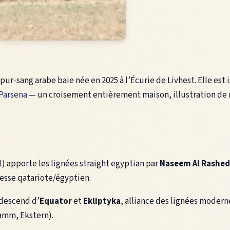
pur-sang arabe baie née en 2025 à l’Écurie de Livhest. Elle est
Parsena
— un croisement entièrement maison, illustration de
) apporte les lignées straight egyptian par
Naseem Al Rashed
nesse qatariote/égyptien.
 descend d’
Equator
et
Ekliptyka
, alliance des lignées moder
amm, Ekstern).