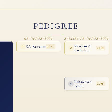
PEDIGREE
GRANDS-PARENTS
ARRIÈRE-GRANDS-PARENTS
SA Kareem
Naseem Al
♂
2021
♂
2014
Rashediah
Nabaweyah
♀
2005
Ezzain