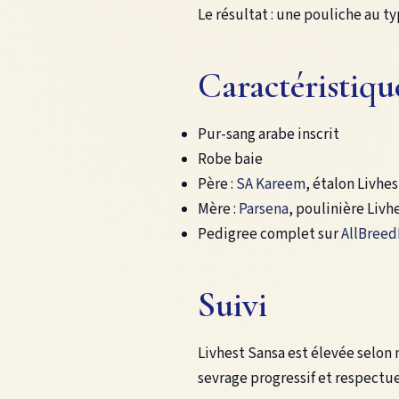
Le résultat : une pouliche au t
Caractéristiqu
Pur-sang arabe inscrit
Robe baie
Père :
SA Kareem
, étalon Livhes
Mère :
Parsena
, poulinière Livh
Pedigree complet sur
AllBreed
Suivi
Livhest Sansa est élevée selon
sevrage progressif et respectue