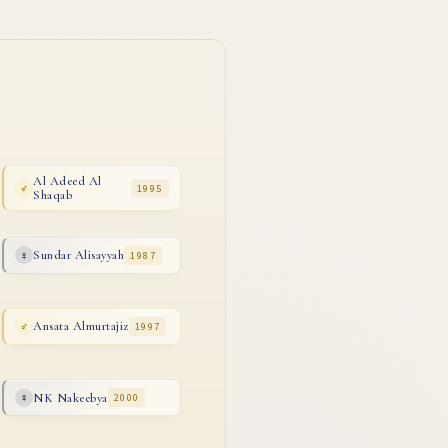
Al Adeed Al
1995
♂
Shaqab
Sundar Alisayyah
1987
♀
Ansata Almurtajiz
1997
♂
NK Nakeebya
2000
♀