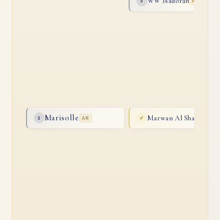
WW Isadorah
♀
AR
Marisolle
Marwan Al Shaqab
♀
AR
♂
AR