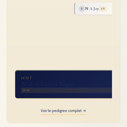
N A Joy
♀
AR
SUJET
Avalon Desert Eagle
2016
Voir le pedigree complet →